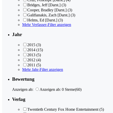
Bridges, Jeff [Darst.]
(3)
Cooper, Bradley [Darst.]
(3)
Galifianakis, Zach [Darst.]
(3)
Helms, Ed [Darst.]
(3)
Mehr Verfasser-Filter anzeigen
Jahr
2015
(3)
2014
(15)
2013
(5)
2012
(4)
2011
(5)
Mehr Jahr-Filter anzeigen
Bewertung
Anzeigen ab:
Anzeigen ab: 0 Sterne
(60)
Verlag
Twentieth Century Fox Home Entertainment
(5)