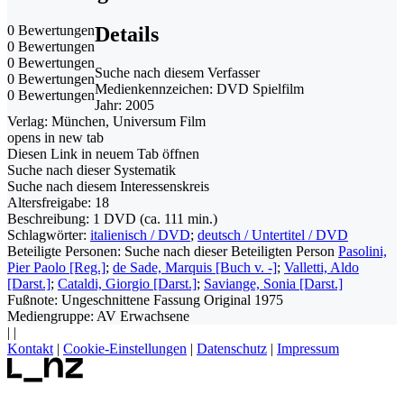
0 Bewertungen
Details
0 Bewertungen
0 Bewertungen
Suche nach diesem Verfasser
0 Bewertungen
Medienkennzeichen:
DVD Spielfilm
0 Bewertungen
Jahr:
2005
Verlag:
München, Universum Film
opens in new tab
Diesen Link in neuem Tab öffnen
Suche nach dieser Systematik
Suche nach diesem Interessenskreis
Altersfreigabe:
18
Beschreibung:
1 DVD (ca. 111 min.)
Schlagwörter:
italienisch / DVD
;
deutsch / Untertitel / DVD
Beteiligte Personen:
Suche nach dieser Beteiligten Person
Pasolini,
Pier Paolo [Reg.]
;
de Sade, Marquis [Buch v. -]
;
Valletti, Aldo
[Darst.]
;
Cataldi, Giorgio [Darst.]
;
Saviange, Sonia [Darst.]
Fußnote:
Ungeschnittene Fassung Original 1975
Mediengruppe:
AV Erwachsene
|
|
Kontakt
|
Cookie-Einstellungen
|
Datenschutz
|
Impressum