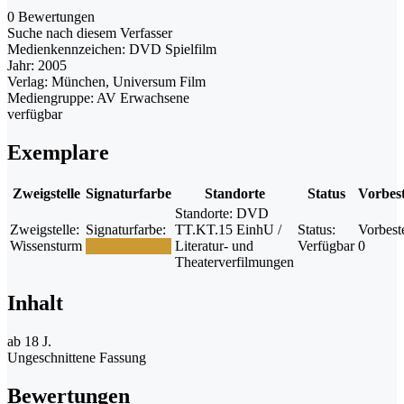
0 Bewertungen
Suche nach diesem Verfasser
Medienkennzeichen:
DVD Spielfilm
Jahr:
2005
Verlag:
München, Universum Film
Mediengruppe:
AV Erwachsene
verfügbar
Exemplare
Zweigstelle
Signaturfarbe
Standorte
Status
Vorbes
Standorte:
DVD
Zweigstelle:
Signaturfarbe:
TT.KT.15 EinhU /
Status:
Vorbest
Wissensturm
Literatur- und
Verfügbar
0
Theaterverfilmungen
Inhalt
ab 18 J.
Ungeschnittene Fassung
Bewertungen