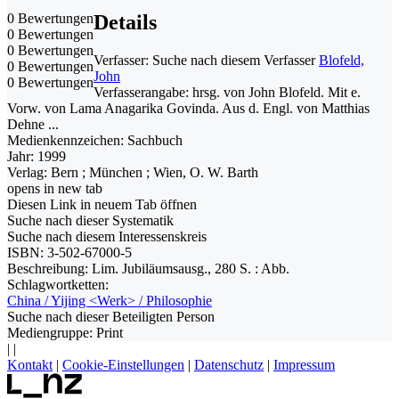
0 Bewertungen
Details
0 Bewertungen
0 Bewertungen
Verfasser:
Suche nach diesem Verfasser
Blofeld,
0 Bewertungen
John
0 Bewertungen
Verfasserangabe:
hrsg. von John Blofeld. Mit e.
Vorw. von Lama Anagarika Govinda. Aus d. Engl. von Matthias
Dehne ...
Medienkennzeichen:
Sachbuch
Jahr:
1999
Verlag:
Bern ; München ; Wien, O. W. Barth
opens in new tab
Diesen Link in neuem Tab öffnen
Suche nach dieser Systematik
Suche nach diesem Interessenskreis
ISBN:
3-502-67000-5
Beschreibung:
Lim. Jubiläumsausg., 280 S. : Abb.
Schlagwortketten:
China / Yijing <Werk> / Philosophie
Suche nach dieser Beteiligten Person
Mediengruppe:
Print
|
|
Kontakt
|
Cookie-Einstellungen
|
Datenschutz
|
Impressum