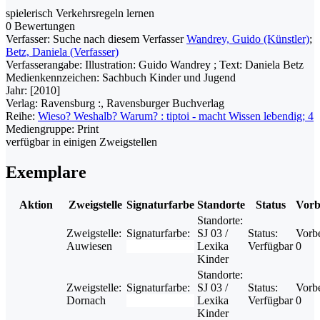
spielerisch Verkehrsregeln lernen
0 Bewertungen
Verfasser:
Suche nach diesem Verfasser
Wandrey, Guido (Künstler)
;
Betz, Daniela (Verfasser)
Verfasserangabe:
Illustration: Guido Wandrey ; Text: Daniela Betz
Medienkennzeichen:
Sachbuch Kinder und Jugend
Jahr:
[2010]
Verlag:
Ravensburg :, Ravensburger Buchverlag
Reihe:
Wieso? Weshalb? Warum? : tiptoi - macht Wissen lebendig; 4
Mediengruppe:
Print
verfügbar in einigen Zweigstellen
Exemplare
Aktion
Zweigstelle
Signaturfarbe
Standorte
Status
Vorb
Standorte:
Zweigstelle:
Signaturfarbe:
SJ 03 /
Status:
Vorbe
Auwiesen
Lexika
Verfügbar
0
Kinder
Standorte:
Zweigstelle:
Signaturfarbe:
SJ 03 /
Status:
Vorbe
Dornach
Lexika
Verfügbar
0
Kinder