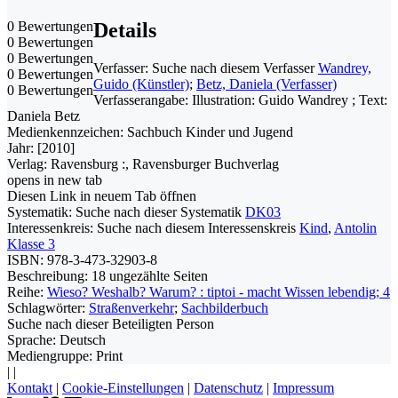
0 Bewertungen
Details
0 Bewertungen
0 Bewertungen
Verfasser:
Suche nach diesem Verfasser
Wandrey,
0 Bewertungen
Guido (Künstler)
;
Betz, Daniela (Verfasser)
0 Bewertungen
Verfasserangabe:
Illustration: Guido Wandrey ; Text:
Daniela Betz
Medienkennzeichen:
Sachbuch Kinder und Jugend
Jahr:
[2010]
Verlag:
Ravensburg :, Ravensburger Buchverlag
opens in new tab
Diesen Link in neuem Tab öffnen
Systematik:
Suche nach dieser Systematik
DK03
Interessenkreis:
Suche nach diesem Interessenskreis
Kind
,
Antolin
Klasse 3
ISBN:
978-3-473-32903-8
Beschreibung:
18 ungezählte Seiten
Reihe:
Wieso? Weshalb? Warum? : tiptoi - macht Wissen lebendig; 4
Schlagwörter:
Straßenverkehr
;
Sachbilderbuch
Suche nach dieser Beteiligten Person
Sprache:
Deutsch
Mediengruppe:
Print
|
|
Kontakt
|
Cookie-Einstellungen
|
Datenschutz
|
Impressum