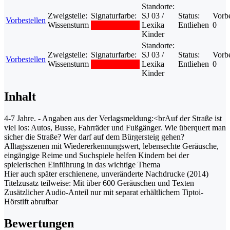
Standorte:
Zweigstelle:
Signaturfarbe:
SJ 03 /
Status:
Vorbe
Vorbestellen
Wissensturm
Lexika
Entliehen
0
Kinder
Standorte:
Zweigstelle:
Signaturfarbe:
SJ 03 /
Status:
Vorbe
Vorbestellen
Wissensturm
Lexika
Entliehen
0
Kinder
Inhalt
4-7 Jahre. - Angaben aus der Verlagsmeldung:<brAuf der Straße ist
viel los: Autos, Busse, Fahrräder und Fußgänger. Wie überquert man
sicher die Straße? Wer darf auf dem Bürgersteig gehen?
Alltagsszenen mit Wiedererkennungswert, lebensechte Geräusche,
eingängige Reime und Suchspiele helfen Kindern bei der
spielerischen Einführung in das wichtige Thema
Hier auch später erschienene, unveränderte Nachdrucke (2014)
Titelzusatz teilweise: Mit über 600 Geräuschen und Texten
Zusätzlicher Audio-Anteil nur mit separat erhältlichem Tiptoi-
Hörstift abrufbar
Bewertungen