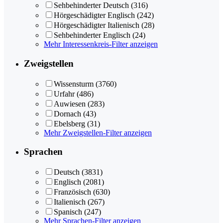
Sehbehinderter Deutsch
(316)
Hörgeschädigter Englisch
(242)
Hörgeschädigter Italienisch
(28)
Sehbehinderter Englisch
(24)
Mehr Interessenkreis-Filter anzeigen
Zweigstellen
Wissensturm
(3760)
Urfahr
(486)
Auwiesen
(283)
Dornach
(43)
Ebelsberg
(31)
Mehr Zweigstellen-Filter anzeigen
Sprachen
Deutsch
(3831)
Englisch
(2081)
Französisch
(630)
Italienisch
(267)
Spanisch
(247)
Mehr Sprachen-Filter anzeigen