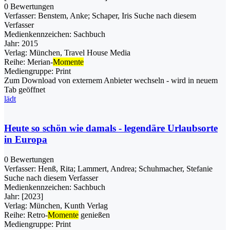
0 Bewertungen
Verfasser:
Benstem, Anke
;
Schaper, Iris
Suche nach diesem
Verfasser
Medienkennzeichen:
Sachbuch
Jahr:
2015
Verlag:
München, Travel House Media
Reihe:
Merian-
Momente
Mediengruppe:
Print
Zum Download von externem Anbieter wechseln - wird in neuem
Tab geöffnet
lädt
Heute so schön wie damals - legendäre Urlaubsorte
in Europa
0 Bewertungen
Verfasser:
Henß, Rita
;
Lammert, Andrea
;
Schuhmacher, Stefanie
Suche nach diesem Verfasser
Medienkennzeichen:
Sachbuch
Jahr:
[2023]
Verlag:
München, Kunth Verlag
Reihe:
Retro-
Momente
genießen
Mediengruppe:
Print