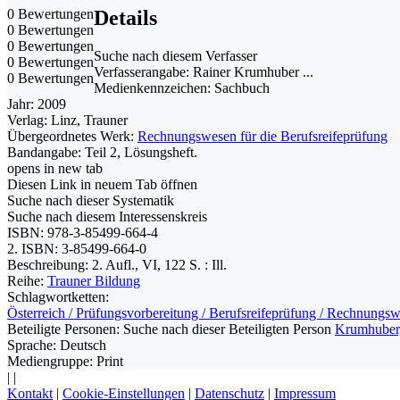
0 Bewertungen
Details
0 Bewertungen
0 Bewertungen
Suche nach diesem Verfasser
0 Bewertungen
Verfasserangabe:
Rainer Krumhuber ...
0 Bewertungen
Medienkennzeichen:
Sachbuch
Jahr:
2009
Verlag:
Linz, Trauner
Übergeordnetes Werk:
Rechnungswesen für die Berufsreifeprüfung
Bandangabe:
Teil 2, Lösungsheft.
opens in new tab
Diesen Link in neuem Tab öffnen
Suche nach dieser Systematik
Suche nach diesem Interessenskreis
ISBN:
978-3-85499-664-4
2. ISBN:
3-85499-664-0
Beschreibung:
2. Aufl., VI, 122 S. : Ill.
Reihe:
Trauner Bildung
Schlagwortketten:
Österreich / Prüfungsvorbereitung / Berufsreifeprüfung / Rechnung
Beteiligte Personen:
Suche nach dieser Beteiligten Person
Krumhuber,
Sprache:
Deutsch
Mediengruppe:
Print
|
|
Kontakt
|
Cookie-Einstellungen
|
Datenschutz
|
Impressum