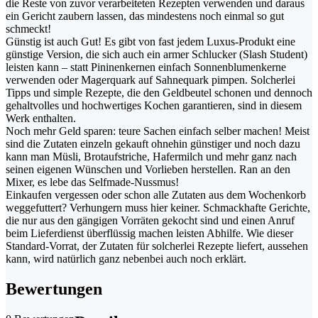
die Reste von zuvor verarbeiteten Rezepten verwenden und daraus
ein Gericht zaubern lassen, das mindestens noch einmal so gut
schmeckt!
Günstig ist auch Gut! Es gibt von fast jedem Luxus-Produkt eine
günstige Version, die sich auch ein armer Schlucker (Slash Student)
leisten kann – statt Pininenkernen einfach Sonnenblumenkerne
verwenden oder Magerquark auf Sahnequark pimpen. Solcherlei
Tipps und simple Rezepte, die den Geldbeutel schonen und dennoch
gehaltvolles und hochwertiges Kochen garantieren, sind in diesem
Werk enthalten.
Noch mehr Geld sparen: teure Sachen einfach selber machen! Meist
sind die Zutaten einzeln gekauft ohnehin günstiger und noch dazu
kann man Müsli, Brotaufstriche, Hafermilch und mehr ganz nach
seinen eigenen Wünschen und Vorlieben herstellen. Ran an den
Mixer, es lebe das Selfmade-Nussmus!
Einkaufen vergessen oder schon alle Zutaten aus dem Wochenkorb
weggefuttert? Verhungern muss hier keiner. Schmackhafte Gerichte,
die nur aus den gängigen Vorräten gekocht sind und einen Anruf
beim Lieferdienst überflüssig machen leisten Abhilfe. Wie dieser
Standard-Vorrat, der Zutaten für solcherlei Rezepte liefert, aussehen
kann, wird natürlich ganz nebenbei auch noch erklärt.
Bewertungen