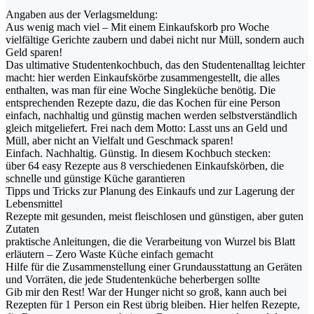
Angaben aus der Verlagsmeldung:
Aus wenig mach viel – Mit einem Einkaufskorb pro Woche
vielfältige Gerichte zaubern und dabei nicht nur Müll, sondern auch
Geld sparen!
Das ultimative Studentenkochbuch, das den Studentenalltag leichter
macht: hier werden Einkaufskörbe zusammengestellt, die alles
enthalten, was man für eine Woche Singleküche benötig. Die
entsprechenden Rezepte dazu, die das Kochen für eine Person
einfach, nachhaltig und günstig machen werden selbstverständlich
gleich mitgeliefert. Frei nach dem Motto: Lasst uns an Geld und
Müll, aber nicht an Vielfalt und Geschmack sparen!
Einfach. Nachhaltig. Günstig. In diesem Kochbuch stecken:
über 64 easy Rezepte aus 8 verschiedenen Einkaufskörben, die
schnelle und günstige Küche garantieren
Tipps und Tricks zur Planung des Einkaufs und zur Lagerung der
Lebensmittel
Rezepte mit gesunden, meist fleischlosen und günstigen, aber guten
Zutaten
praktische Anleitungen, die die Verarbeitung von Wurzel bis Blatt
erläutern – Zero Waste Küche einfach gemacht
Hilfe für die Zusammenstellung einer Grundausstattung an Geräten
und Vorräten, die jede Studentenküche beherbergen sollte
Gib mir den Rest! War der Hunger nicht so groß, kann auch bei
Rezepten für 1 Person ein Rest übrig bleiben. Hier helfen Rezepte,