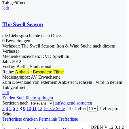
Tab geöffnet
lädt
The Swell Season
die Liebesgeschichte nach Once.
0 Bewertungen
Verfasser:
The Swell Season
;
Iron & Wine
Suche nach diesem
Verfasser
Medienkennzeichen:
DVD Spielfilm
Jahr:
2012
Verlag:
Berlin, Studiocanal
Reihe:
Arthaus
:
Besondere
Filme
Mediengruppe:
AV Erwachsene
Zum Download von externem Anbieter wechseln - wird in neuem
Tab geöffnet
lädt
Zu den Suchfiltern springen
Sortieren nach
aufsteigend sortieren
3
4
5
6
7
8
9
10
11
12
Letzte Seite
116 Treffer
Treffer pro
Seite
Trefferliste drucken
Permalink Trefferliste
|
|
OPEN V 12.0.1.2