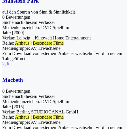
Mansfield Park
auf den Spuren von Sinn & Sinnlichkeit
0 Bewertungen
Suche nach diesem Verfasser
Medienkennzeichen:
DVD Spielfilm
Jahr:
[2009]
Verlag:
Leipzig :, Kinowelt Home Entertainment
Reihe:
Arthaus
:
Besondere
Filme
Mediengruppe:
AV Erwachsene
Zum Download von externem Anbieter wechseln - wird in neuem
Tab geöffnet
lädt
Macbeth
0 Bewertungen
Suche nach diesem Verfasser
Medienkennzeichen:
DVD Spielfilm
Jahr:
[2015]
Verlag:
Berlin:, STUDIOCANAL GmbH
Reihe:
Arthaus
:
Besondere
Filme
Mediengruppe:
AV Erwachsene
Zum Download von externem Anbieter wechseln - wird in neuem