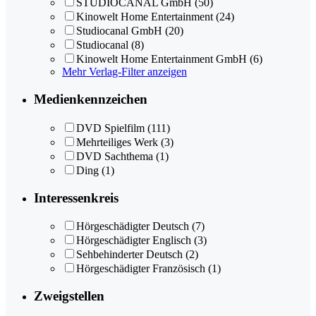
STUDIOCANAL GmbH
(50)
Kinowelt Home Entertainment
(24)
Studiocanal GmbH
(20)
Studiocanal
(8)
Kinowelt Home Entertainment GmbH
(6)
Mehr Verlag-Filter anzeigen
Medienkennzeichen
DVD Spielfilm
(111)
Mehrteiliges Werk
(3)
DVD Sachthema
(1)
Ding
(1)
Interessenkreis
Hörgeschädigter Deutsch
(7)
Hörgeschädigter Englisch
(3)
Sehbehinderter Deutsch
(2)
Hörgeschädigter Französisch
(1)
Zweigstellen