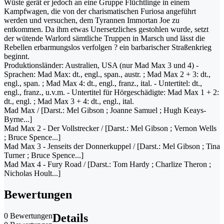
Wüste gerät er jedoch an eine Gruppe Flüchtlinge in einem
Kampfwagen, die von der charismatischen Furiosa angeführt
werden und versuchen, dem Tyrannen Immortan Joe zu
entkommen. Da ihm etwas Unersetzliches gestohlen wurde, setzt
der wütende Warlord sämtliche Truppen in Marsch und lässt die
Rebellen erbarmungslos verfolgen ? ein barbarischer Straßenkrieg
beginnt.
Produktionsländer: Australien, USA (nur Mad Max 3 und 4) -
Sprachen: Mad Max: dt., engl., span., austr. ; Mad Max 2 + 3: dt.,
engl., span. ; Mad Max 4: dt., engl., franz., ital. - Untertitel: dt.,
engl., franz., u.v.m. - Untertitel für Hörgeschädigte: Mad Max 1 + 2:
dt., engl. ; Mad Max 3 + 4: dt., engl., ital.
Mad Max / [Darst.: Mel Gibson ; Joanne Samuel ; Hugh Keays-
Byrne...]
Mad Max 2 - Der Vollstrecker / [Darst.: Mel Gibson ; Vernon Wells
; Bruce Spence...]
Mad Max 3 - Jenseits der Donnerkuppel / [Darst.: Mel Gibson ; Tina
Turner ; Bruce Spence...]
Mad Max 4 - Fury Road / [Darst.: Tom Hardy ; Charlize Theron ;
Nicholas Hoult...]
Bewertungen
0 Bewertungen
Details