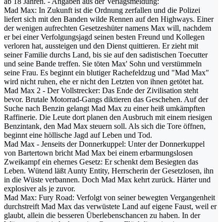
ab 18 Jahren. - Angaben aus der Verlagsmeldung:
Mad Max: In Zukunft ist die Ordnung zerfallen und die Polizei
liefert sich mit den Banden wilde Rennen auf den Highways. Einer
der wenigen aufrechten Gesetzeshüter namens Max will, nachdem
er bei einer Verfolgungsjagd seinen besten Freund und Kollegen
verloren hat, aussteigen und den Dienst quittieren. Er zieht mit
seiner Familie durchs Land, bis sie auf den sadistischen Toecutter
und seine Bande treffen. Sie töten Max' Sohn und verstümmeln
seine Frau. Es beginnt ein blutiger Rachefeldzug und "Mad Max"
wird nicht ruhen, ehe er nicht den Letzten von ihnen getötet hat.
Mad Max 2 - Der Vollstrecker: Das Ende der Zivilisation steht
bevor. Brutale Motorrad-Gangs diktieren das Geschehen. Auf der
Suche nach Benzin gelangt Mad Max zu einer heiß umkämpften
Raffinerie. Die Leute dort planen den Ausbruch mit einem riesigen
Benzintank, den Mad Max steuern soll. Als sich die Tore öffnen,
beginnt eine höllische Jagd auf Leben und Tod.
Mad Max - Jenseits der Donnerkuppel: Unter der Donnerkuppel
von Bartertown bricht Mad Max bei einem erbarmungslosen
Zweikampf ein ehernes Gesetz: Er schenkt dem Besiegten das
Leben. Wütend läßt Aunty Entity, Herrscherin der Gesetzlosen, ihn
in die Wüste verbannen. Doch Mad Max kehrt zurück. Härter und
explosiver als je zuvor.
Mad Max: Fury Road: Verfolgt von seiner bewegten Vergangenheit
durchstreift Mad Max das verwüstete Land auf eigene Faust, weil er
glaubt, allein die besseren Überlebenschancen zu haben. In der