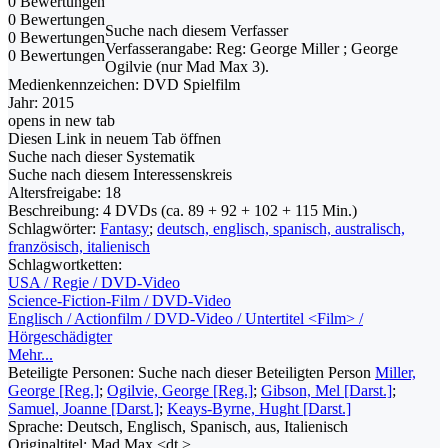
0 Bewertungen
0 Bewertungen
Suche nach diesem Verfasser
0 Bewertungen
Verfasserangabe:
Reg: George Miller ; George
0 Bewertungen
Ogilvie (nur Mad Max 3).
Medienkennzeichen:
DVD Spielfilm
Jahr:
2015
opens in new tab
Diesen Link in neuem Tab öffnen
Suche nach dieser Systematik
Suche nach diesem Interessenskreis
Altersfreigabe:
18
Beschreibung:
4 DVDs (ca. 89 + 92 + 102 + 115 Min.)
Schlagwörter:
Fantasy
;
deutsch, englisch, spanisch, australisch,
französisch, italienisch
Schlagwortketten:
USA / Regie / DVD-Video
Science-Fiction-Film / DVD-Video
Englisch / Actionfilm / DVD-Video / Untertitel <Film> /
Hörgeschädigter
Mehr...
Beteiligte Personen:
Suche nach dieser Beteiligten Person
Miller,
George [Reg.]
;
Ogilvie, George [Reg.]
;
Gibson, Mel [Darst.]
;
Samuel, Joanne [Darst.]
;
Keays-Byrne, Hught [Darst.]
Sprache:
Deutsch, Englisch, Spanisch, aus, Italienisch
Originaltitel:
Mad Max <dt.>