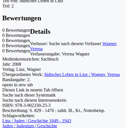
Teil von: Jüdisches Leben in Linz
Teil: 2
Bewertungen
0 Bewertungen
Details
0 Bewertungen
0 Bewertungen
Verfasser:
Suche nach diesem Verfasser
Wagner,
0 Bewertungen
Verena
0 Bewertungen
Verfasserangabe:
Verena Wagner
Medienkennzeichen:
Sachbuch
Jahr:
2008
Verlag:
Linz, Wagner
Übergeordnetes Werk:
Jüdisches Leben in Linz / Wagner, Verena
Bandangabe:
2.
opens in new tab
Diesen Link in neuem Tab öffnen
Suche nach dieser Systematik
Suche nach diesem Interessenskreis
ISBN:
978-3-902330-25-3
Beschreibung:
S. 829 - 1476 : zahlr. Ill., Kt., Notenbeisp.
Schlagwortketten:
Linz / Juden / Geschichte 1849 - 1943
Juden / Judentum / Geschichte