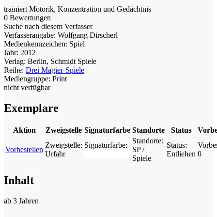
trainiert Motorik, Konzentration und Gedächtnis
0 Bewertungen
Suche nach diesem Verfasser
Verfasserangabe:
Wolfgang Dirscherl
Medienkennzeichen:
Spiel
Jahr:
2012
Verlag:
Berlin, Schmidt Spiele
Reihe:
Drei Magier-Spiele
Mediengruppe:
Print
nicht verfügbar
Exemplare
Aktion
Zweigstelle
Signaturfarbe
Standorte
Status
Vorbe
Standorte:
Zweigstelle:
Signaturfarbe:
Status:
Vorbes
Vorbestellen
SP /
Urfahr
Entliehen
0
Spiele
Inhalt
ab 3 Jahren