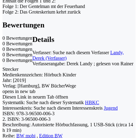
Enthält die Folgen 1 und 2:
Folge 1: Der Gentelman mt der Feuerhand
Folge 2: Das Groteskerium kehrt zurück
Bewertungen
0 Bewertungen
Details
0 Bewertungen
0 Bewertungen
Verfasser:
Suche nach diesem Verfasser
Landy,
0 Bewertungen
Derek (Verfasser)
0 Bewertungen
Verfasserangabe:
Derek Landy ; gelesen von Rainer
Strecker
Medienkennzeichen:
Hörbuch Kinder
Jahr:
[2019]
Verlag:
[Hamburg], BW BücherWege
opens in new tab
Diesen Link in neuem Tab öffnen
Systematik:
Suche nach dieser Systematik
HBKC
Interessenkreis:
Suche nach diesem Interessenskreis
Jugend
ISBN:
978-3-96500-006-3
2. ISBN:
3-96500-006-3
Beschreibung:
Autorisierte Hörbuchfassung, 1 USB-Stick (circa 14
h 19 min)
Reihe:
BW mobi
,
Edition BW