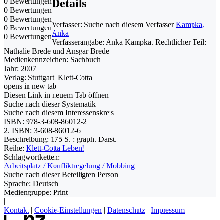
0 Bewertungen
Details
0 Bewertungen
0 Bewertungen
Verfasser:
Suche nach diesem Verfasser
Kampka,
0 Bewertungen
Anka
0 Bewertungen
Verfasserangabe:
Anka Kampka. Rechtlicher Teil:
Nathalie Brede und Ansgar Brede
Medienkennzeichen:
Sachbuch
Jahr:
2007
Verlag:
Stuttgart, Klett-Cotta
opens in new tab
Diesen Link in neuem Tab öffnen
Suche nach dieser Systematik
Suche nach diesem Interessenskreis
ISBN:
978-3-608-86012-2
2. ISBN:
3-608-86012-6
Beschreibung:
175 S. : graph. Darst.
Reihe:
Klett-Cotta Leben!
Schlagwortketten:
Arbeitsplatz / Konfliktregelung / Mobbing
Suche nach dieser Beteiligten Person
Sprache:
Deutsch
Mediengruppe:
Print
|
|
Kontakt
|
Cookie-Einstellungen
|
Datenschutz
|
Impressum