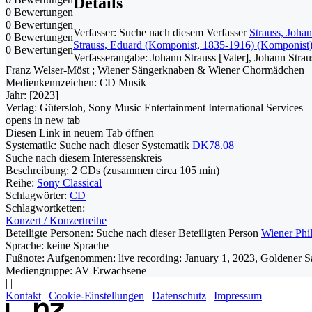
Details
0 Bewertungen
0 Bewertungen
Verfasser:
Suche nach diesem Verfasser
Strauss, Joha
0 Bewertungen
Strauss, Eduard (Komponist, 1835-1916) (Komponist
0 Bewertungen
Verfasserangabe:
Johann Strauss [Vater], Johann Stra
Franz Welser-Möst ; Wiener Sängerknaben & Wiener Chormädchen
Medienkennzeichen:
CD Musik
Jahr:
[2023]
Verlag:
Gütersloh, Sony Music Entertainment International Services
opens in new tab
Diesen Link in neuem Tab öffnen
Systematik:
Suche nach dieser Systematik
DK78.08
Suche nach diesem Interessenskreis
Beschreibung:
2 CDs (zusammen circa 105 min)
Reihe:
Sony Classical
Schlagwörter:
CD
Schlagwortketten:
Konzert / Konzertreihe
Beteiligte Personen:
Suche nach dieser Beteiligten Person
Wiener Phi
Sprache:
keine Sprache
Fußnote:
Aufgenommen: live recording: January 1, 2023, Goldener S
Mediengruppe:
AV Erwachsene
|
|
Kontakt
|
Cookie-Einstellungen
|
Datenschutz
|
Impressum