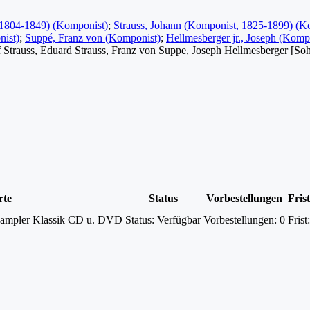
 1804-1849) (Komponist)
;
Strauss, Johann (Komponist, 1825-1899) (K
nist)
;
Suppé, Franz von (Komponist)
;
Hellmesberger jr., Joseph (Komp
ef Strauss, Eduard Strauss, Franz von Suppe, Joseph Hellmesberger [So
rte
Status
Vorbestellungen
Frist
Sampler Klassik CD u. DVD
Status:
Verfügbar
Vorbestellungen:
0
Frist: