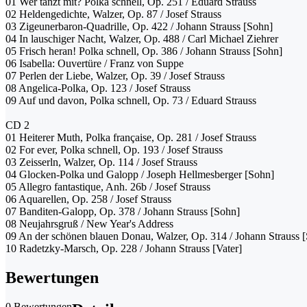
01 Wer tanzt mit? Polka schnell, Op. 251 / Eduard Strauss
02 Heldengedichte, Walzer, Op. 87 / Josef Strauss
03 Zigeunerbaron-Quadrille, Op. 422 / Johann Strauss [Sohn]
04 In lauschiger Nacht, Walzer, Op. 488 / Carl Michael Ziehrer
05 Frisch heran! Polka schnell, Op. 386 / Johann Strauss [Sohn]
06 Isabella: Ouvertüre / Franz von Suppe
07 Perlen der Liebe, Walzer, Op. 39 / Josef Strauss
08 Angelica-Polka, Op. 123 / Josef Strauss
09 Auf und davon, Polka schnell, Op. 73 / Eduard Strauss
CD 2
01 Heiterer Muth, Polka française, Op. 281 / Josef Strauss
02 For ever, Polka schnell, Op. 193 / Josef Strauss
03 Zeisserln, Walzer, Op. 114 / Josef Strauss
04 Glocken-Polka und Galopp / Joseph Hellmesberger [Sohn]
05 Allegro fantastique, Anh. 26b / Josef Strauss
06 Aquarellen, Op. 258 / Josef Strauss
07 Banditen-Galopp, Op. 378 / Johann Strauss [Sohn]
08 Neujahrsgruß / New Year's Address
09 An der schönen blauen Donau, Walzer, Op. 314 / Johann Strauss 
10 Radetzky-Marsch, Op. 228 / Johann Strauss [Vater]
Bewertungen
0 Bewertungen