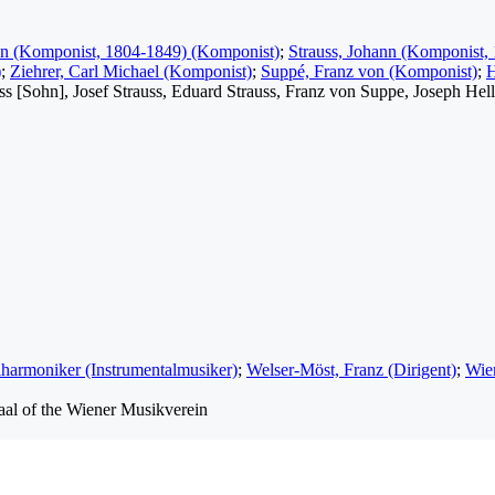
nn (Komponist, 1804-1849) (Komponist)
;
Strauss, Johann (Komponist,
)
;
Ziehrer, Carl Michael (Komponist)
;
Suppé, Franz von (Komponist)
;
H
uss [Sohn], Josef Strauss, Eduard Strauss, Franz von Suppe, Joseph He
lharmoniker (Instrumentalmusiker)
;
Welser-Möst, Franz (Dirigent)
;
Wie
aal of the Wiener Musikverein