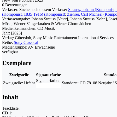
New year's concert 2023
0 Bewertungen
Verfasser:
Suche nach diesem Verfasser
Strauss, Johann (Komponist,
(Komponist, 1835-1916) (Komponist)
;
Ziehrer, Carl Michael (Kompo
Verfasserangabe:
Johann Strauss [Vater], Johann Strauss [Sohn], Jos
Möst ; Wiener Sängerknaben & Wiener Chormädchen
Medienkennzeichen:
CD Musik
Jahr:
[2023]
Verlag:
Gütersloh, Sony Music Entertainment International Services
Reihe:
Sony Classical
Mediengruppe:
AV Erwachsene
verfügbar
Exemplare
Zweigstelle
Signaturfarbe
Stando
Signaturfarbe:
Zweigstelle:
Urfahr
Standorte:
CD 78. 08 Neujahr / 
Inhalt
Teackliste:
CD 1: