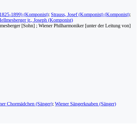
 1825-1899) (Komponist)
;
Strauss, Josef (Komponist) (Komponist)
;
ellmesberger jr., Joseph (Komponist)
llmesberger [Sohn] ; Wiener Philharmoniker [unter der Leitung von]
ner Chormädchen (Sänger)
;
Wiener Sängerknaben (Sänger)