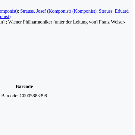
omponist)
;
Strauss, Josef (Komponist) (Komponist)
;
Strauss, Eduard
onist)
hn] ; Wiener Philharmoniker [unter der Leitung von] Franz Welser-
Barcode
Barcode:
C0005883398