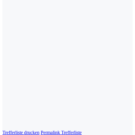
Trefferliste drucken
Permalink Trefferliste