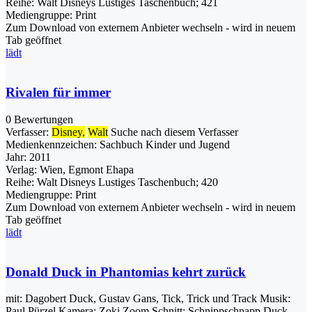
Reihe:
Walt Disneys Lustiges Taschenbuch; 421
Mediengruppe:
Print
Zum Download von externem Anbieter wechseln - wird in neuem
Tab geöffnet
lädt
Rivalen für immer
0 Bewertungen
Verfasser:
Disney,
Walt
Suche nach diesem Verfasser
Medienkennzeichen:
Sachbuch Kinder und Jugend
Jahr:
2011
Verlag:
Wien, Egmont Ehapa
Reihe:
Walt Disneys Lustiges Taschenbuch; 420
Mediengruppe:
Print
Zum Download von externem Anbieter wechseln - wird in neuem
Tab geöffnet
lädt
Donald Duck in Phantomias kehrt zurück
mit: Dagobert Duck, Gustav Gans, Tick, Trick und Track Musik:
Paul Pürzel Kamera: Zoki Zoom Schnitt: Schnippschnapp Duck