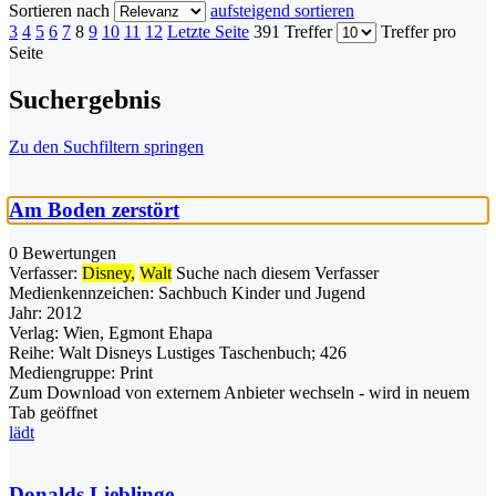
Sortieren nach
aufsteigend sortieren
3
4
5
6
7
8
9
10
11
12
Letzte Seite
391 Treffer
Treffer pro
Seite
Suchergebnis
Zu den Suchfiltern springen
Am Boden zerstört
0 Bewertungen
Verfasser:
Disney,
Walt
Suche nach diesem Verfasser
Medienkennzeichen:
Sachbuch Kinder und Jugend
Jahr:
2012
Verlag:
Wien, Egmont Ehapa
Reihe:
Walt Disneys Lustiges Taschenbuch; 426
Mediengruppe:
Print
Zum Download von externem Anbieter wechseln - wird in neuem
Tab geöffnet
lädt
Donalds Lieblinge