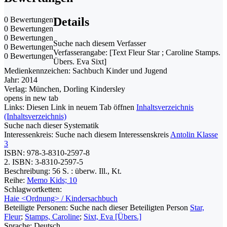
0 Bewertungen
Details
0 Bewertungen
0 Bewertungen
Suche nach diesem Verfasser
0 Bewertungen
Verfasserangabe:
[Text Fleur Star ; Caroline Stamps.
0 Bewertungen
Übers. Eva Sixt]
Medienkennzeichen:
Sachbuch Kinder und Jugend
Jahr:
2014
Verlag:
München, Dorling Kindersley
opens in new tab
Links:
Diesen Link in neuem Tab öffnen
Inhaltsverzeichnis
(Inhaltsverzeichnis)
Suche nach dieser Systematik
Interessenkreis:
Suche nach diesem Interessenskreis
Antolin Klasse
3
ISBN:
978-3-8310-2597-8
2. ISBN:
3-8310-2597-5
Beschreibung:
56 S. : überw. Ill., Kt.
Reihe:
Memo Kids; 10
Schlagwortketten:
Haie <Ordnung> / Kindersachbuch
Beteiligte Personen:
Suche nach dieser Beteiligten Person
Star,
Fleur
;
Stamps, Caroline
;
Sixt, Eva [Übers.]
Sprache:
Deutsch