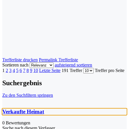
Trefferliste drucken
Permalink Trefferliste
Sortieren nach
aufsteigend sortieren
1
2
3
4
5
6
7
8
9
10
Letzte Seite
191 Treffer
Treffer pro Seite
Suchergebnis
Zu den Suchfiltern springen
Verkaufte Heimat
0 Bewertungen
Suche nach diesem Verfasser