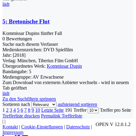
lädt
5; Bretonische Flut
Kommissar Dupins fünfter Fall
0 Bewertungen
Suche nach diesem Verfasser
Medienkennzeichen:
DVD Spielfilm
Jahr:
[2018]
Verlag:
München, Tiberius Film GmbH
Übergeordnetes Werk:
Kommissar Dupin
Bandangabe:
5
Mediengruppe:
AV Erwachsene
Zum Download von externem Anbieter wechseln - wird in neuem
Tab geöffnet
lädt
Zu den Suchfiltern springen
Sortieren nach
aufsteigend sortieren
1
2
3
4
5
6
7
8
9
10
Letzte Seite
191 Treffer
Treffer pro Seite
Trefferliste drucken
Permalink Trefferliste
|
|
OPEN V 12.0.1.2
Kontakt
|
Cookie-Einstellungen
|
Datenschutz
|
Impressum