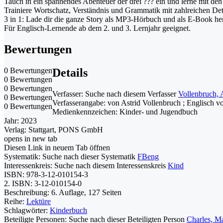
Tauch in ein spannendes Abenteuer der drei ??? ein und lerne mit de
Trainiere Wortschatz, Verständnis und Grammatik mit zahlreichen De
3 in 1: Lade dir die ganze Story als MP3-Hörbuch und als E-Book her
Für Englisch-Lernende ab dem 2. und 3. Lernjahr geeignet.
Bewertungen
0 Bewertungen
Details
0 Bewertungen
0 Bewertungen
Verfasser:
Suche nach diesem Verfasser
Vollenbruch, A
0 Bewertungen
Verfasserangabe:
von Astrid Vollenbruch ; Englisch v
0 Bewertungen
Medienkennzeichen:
Kinder- und Jugendbuch
Jahr:
2023
Verlag:
Stattgart, PONS GmbH
opens in new tab
Diesen Link in neuem Tab öffnen
Systematik:
Suche nach dieser Systematik
FBeng
Interessenkreis:
Suche nach diesem Interessenskreis
Kind
ISBN:
978-3-12-010154-3
2. ISBN:
3-12-010154-0
Beschreibung:
6. Auflage, 127 Seiten
Reihe:
Lektüre
Schlagwörter:
Kinderbuch
Beteiligte Personen:
Suche nach dieser Beteiligten Person
Charles, Ma