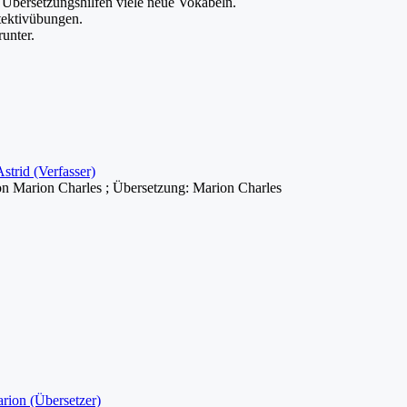
n Übersetzungshilfen viele neue Vokabeln.
tektivübungen.
unter.
strid (Verfasser)
on Marion Charles ; Übersetzung: Marion Charles
rion (Übersetzer)