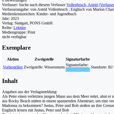
0 Bewertungen
Verfasser:
Suche nach diesem Verfasser
Vollenbruch, Astrid (Verfasse
Verfasserangabe:
von Astrid Vollenbruch ; Englisch von Marion Char
Medienkennzeichen:
Kinder- und Jugendbuch
Jahr:
2023
Verlag:
Stattgart, PONS GmbH
Reihe:
Lektüre
Mediengruppe:
Print
nicht verfügbar
Exemplare
Aktion
Zweigstelle
Signaturfarbe
Signaturfarbe:
Vorbestellen
Zweigstelle:
Wissensturm
Standorte:
BJ 
Inhalt
Angaben aus der Verlagsmeldung:
Als Peter einen verletzten jungen Mann aus dem Meer rettet, ahnt er n
aus Rocky Beach mitten in einem spannenden Abenteuer, um eine vers
Madonna zu bekommen? Justus, Peter und Bob stoßen an ihre Grenzen. 
Englisch lernen mit Justus, Peter und Bob