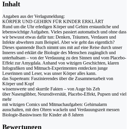
Inhalt
Angaben aus der Verlagsmeldung:
KÖRPER UND GEHIRN FÜR KINDER ERKLÄRT
Rund um die Uhr erledigen Körper und Gehirn erstaunliche und
lebenswichtige Aufgaben. Vieles passiert automatisch und ohne dass
wir bewusst etwas dafür tun: Denken, Träumen, Verdauen und
Infekte abwehren zum Beispiel. Aber wie geht das eigentlich?
Dieses spannende Buch nimmt uns mit auf eine Reise durch unser
Inneres und erklärt die Biologie des Menschen zugänglich und
unterhaltsam – von der Verdauung zu den Sinnen und vom Placebo-
Effekt zur Amygdala. Anhand von witzigen Geschichten, klaren
Infografiken und Mitmach-Experimenten entdecken junge
Leserinnen und Leser, was unser Körper alles kann.
das Superteam: Faszinierendes über die Zusammenarbeit von
Körper und Kopf
wissenswerte und skurrile Fakten – von Auge bis Zeh
über Nasenglibber, Neurodiversität, Placebo-Effekt, Pupsen und viel
mehr
mit witzigen Comics und Mitmachaufgaben: Gehirnalarm
ausschalten, mit den Ohren wackeln und Verdauungszeit messen
Biologie-Basiswissen für Kinder ab 8 Jahren
Bewertungen