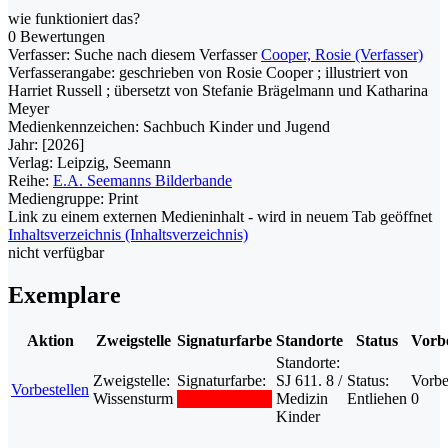
wie funktioniert das?
0 Bewertungen
Verfasser:
Suche nach diesem Verfasser
Cooper, Rosie (Verfasser)
Verfasserangabe:
geschrieben von Rosie Cooper ; illustriert von
Harriet Russell ; übersetzt von Stefanie Brägelmann und Katharina
Meyer
Medienkennzeichen:
Sachbuch Kinder und Jugend
Jahr:
[2026]
Verlag:
Leipzig, Seemann
Reihe:
E.A. Seemanns Bilderbande
Mediengruppe:
Print
Link zu einem externen Medieninhalt - wird in neuem Tab geöffnet
Inhaltsverzeichnis (Inhaltsverzeichnis)
nicht verfügbar
Exemplare
Aktion
Zweigstelle
Signaturfarbe
Standorte
Status
Vorbe
Standorte:
Zweigstelle:
Signaturfarbe:
SJ 611. 8 /
Status:
Vorbe
Vorbestellen
Wissensturm
Medizin
Entliehen
0
Kinder