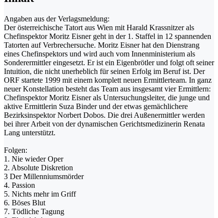
Angaben aus der Verlagsmeldung:
Der österreichische Tatort aus Wien mit Harald Krassnitzer als
Chefinspektor Moritz Eisner geht in der 1. Staffel in 12 spannenden
Tatorten auf Verbrechersuche. Moritz Eisner hat den Dienstrang
eines Chefinspektors und wird auch vom Innenministerium als
Sonderermittler eingesetzt. Er ist ein Eigenbrötler und folgt oft seiner
Intuition, die nicht unerheblich für seinen Erfolg im Beruf ist. Der
ORF startete 1999 mit einem komplett neuen Ermittlerteam. In ganz
neuer Konstellation besteht das Team aus insgesamt vier Ermittlern:
Chefinspektor Moritz Eisner als Untersuchungsleiter, die junge und
aktive Ermittlerin Suza Binder und der etwas gemächlichere
Bezirksinspektor Norbert Dobos. Die drei Außenermittler werden
bei ihrer Arbeit von der dynamischen Gerichtsmedizinerin Renata
Lang unterstützt.
Folgen:
1. Nie wieder Oper
2. Absolute Diskretion
3 Der Millenniumsmörder
4. Passion
5. Nichts mehr im Griff
6. Böses Blut
7. Tödliche Tagung