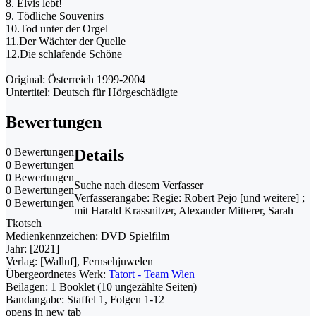
8. Elvis lebt!
9. Tödliche Souvenirs
10.Tod unter der Orgel
11.Der Wächter der Quelle
12.Die schlafende Schöne
Original: Österreich 1999-2004
Untertitel: Deutsch für Hörgeschädigte
Bewertungen
0 Bewertungen
Details
0 Bewertungen
0 Bewertungen
Suche nach diesem Verfasser
0 Bewertungen
Verfasserangabe:
Regie: Robert Pejo [und weitere] ;
0 Bewertungen
mit Harald Krassnitzer, Alexander Mitterer, Sarah
Tkotsch
Medienkennzeichen:
DVD Spielfilm
Jahr:
[2021]
Verlag:
[Walluf], Fernsehjuwelen
Übergeordnetes Werk:
Tatort - Team Wien
Beilagen:
1 Booklet (10 ungezählte Seiten)
Bandangabe:
Staffel 1, Folgen 1-12
opens in new tab