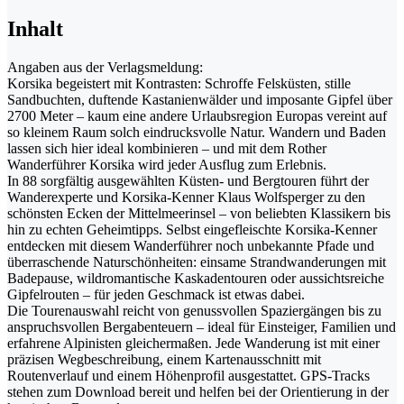
Inhalt
Angaben aus der Verlagsmeldung:
Korsika begeistert mit Kontrasten: Schroffe Felsküsten, stille
Sandbuchten, duftende Kastanienwälder und imposante Gipfel über
2700 Meter – kaum eine andere Urlaubsregion Europas vereint auf
so kleinem Raum solch eindrucksvolle Natur. Wandern und Baden
lassen sich hier ideal kombinieren – und mit dem Rother
Wanderführer Korsika wird jeder Ausflug zum Erlebnis.
In 88 sorgfältig ausgewählten Küsten- und Bergtouren führt der
Wanderexperte und Korsika-Kenner Klaus Wolfsperger zu den
schönsten Ecken der Mittelmeerinsel – von beliebten Klassikern bis
hin zu echten Geheimtipps. Selbst eingefleischte Korsika-Kenner
entdecken mit diesem Wanderführer noch unbekannte Pfade und
überraschende Naturschönheiten: einsame Strandwanderungen mit
Badepause, wildromantische Kaskadentouren oder aussichtsreiche
Gipfelrouten – für jeden Geschmack ist etwas dabei.
Die Tourenauswahl reicht von genussvollen Spaziergängen bis zu
anspruchsvollen Bergabenteuern – ideal für Einsteiger, Familien und
erfahrene Alpinisten gleichermaßen. Jede Wanderung ist mit einer
präzisen Wegbeschreibung, einem Kartenausschnitt mit
Routenverlauf und einem Höhenprofil ausgestattet. GPS-Tracks
stehen zum Download bereit und helfen bei der Orientierung in der