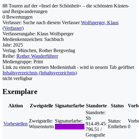
88 Touren auf der »Insel der Schönheit« – die schönsten Küsten-
und Bergwanderungen
0 Bewertungen
Verfasser:
Suche nach diesem Verfasser
Wolfsperger, Klaus
(Verfasser)
Verfasserangabe:
Klaus Wolfsperger
Medienkennzeichen:
Sachbuch
Jahr:
2025
Verlag:
München, Rother Bergverlag
Reihe:
Rother Wanderführer
Mediengruppe:
Print
Link zu einem externen Medieninhalt - wird in neuem Tab geöffnet
Inhaltsverzeichnis (Inhaltsverzeichnis)
nicht verfügbar
Exemplare
Aktion
Zweigstelle
Signaturfarbe
Standorte
Status
Vorb
Standorte:
Sb
Zweigstelle:
Signaturfarbe:
Status:
Vorbe
Vorbestellen
914.49.45:
Wissensturm
Entliehen
0
796.51 /
Geografie