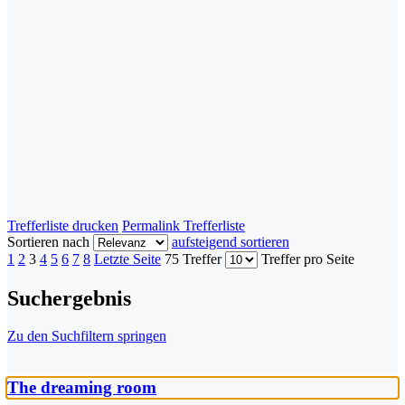
Trefferliste drucken
Permalink Trefferliste
Sortieren nach
aufsteigend sortieren
1
2
3
4
5
6
7
8
Letzte Seite
75 Treffer
Treffer pro Seite
Suchergebnis
Zu den Suchfiltern springen
The dreaming room