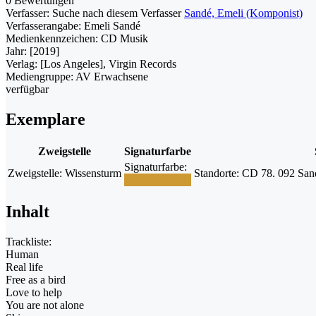
0 Bewertungen
Verfasser:
Suche nach diesem Verfasser
Sandé, Emeli (Komponist)
Verfasserangabe:
Emeli Sandé
Medienkennzeichen:
CD Musik
Jahr:
[2019]
Verlag:
[Los Angeles], Virgin Records
Mediengruppe:
AV Erwachsene
verfügbar
Exemplare
Zweigstelle
Signaturfarbe
Signaturfarbe:
Zweigstelle:
Wissensturm
Standorte:
CD 78. 092 San
Inhalt
Trackliste:
Human
Real life
Free as a bird
Love to help
You are not alone