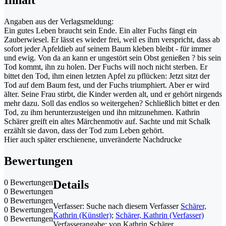
Inhalt
Angaben aus der Verlagsmeldung:
Ein gutes Leben braucht sein Ende. Ein alter Fuchs fängt ein
Zauberwiesel. Er lässt es wieder frei, weil es ihm verspricht, dass ab
sofort jeder Apfeldieb auf seinem Baum kleben bleibt - für immer
und ewig. Von da an kann er ungestört sein Obst genießen ? bis sein
Tod kommt, ihn zu holen. Der Fuchs will noch nicht sterben. Er
bittet den Tod, ihm einen letzten Apfel zu pflücken: Jetzt sitzt der
Tod auf dem Baum fest, und der Fuchs triumphiert. Aber er wird
älter. Seine Frau stirbt, die Kinder werden alt, und er gehört nirgends
mehr dazu. Soll das endlos so weitergehen? Schließlich bittet er den
Tod, zu ihm herunterzusteigen und ihn mitzunehmen. Kathrin
Schärer greift ein altes Märchenmotiv auf. Sachte und mit Schalk
erzählt sie davon, dass der Tod zum Leben gehört.
Hier auch später erschienene, unveränderte Nachdrucke
Bewertungen
0 Bewertungen
Details
0 Bewertungen
0 Bewertungen
Verfasser:
Suche nach diesem Verfasser
Schärer,
0 Bewertungen
Kathrin (Künstler)
;
Schärer, Kathrin (Verfasser)
0 Bewertungen
Verfasserangabe:
von Kathrin Schärer