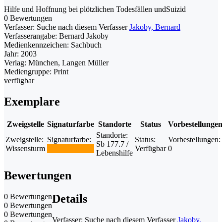
Hilfe und Hoffnung bei plötzlichen Todesfällen undSuizid
0 Bewertungen
Verfasser:
Suche nach diesem Verfasser
Jakoby, Bernard
Verfasserangabe:
Bernard Jakoby
Medienkennzeichen:
Sachbuch
Jahr:
2003
Verlag:
München, Langen Müller
Mediengruppe:
Print
verfügbar
Exemplare
Zweigstelle
Signaturfarbe
Standorte
Status
Vorbestellunge
Standorte:
Zweigstelle:
Signaturfarbe:
Status:
Vorbestellungen:
Sb 177.7 /
Wissensturm
Verfügbar
0
Lebenshilfe
Bewertungen
0 Bewertungen
Details
0 Bewertungen
0 Bewertungen
Verfasser:
Suche nach diesem Verfasser
Jakoby,