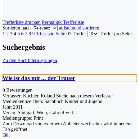
Trefferliste drucken
Permalink Trefferliste
Sortieren nach
aufsteigend sortieren
1
2
3
4
5
6
7
8
9
10
Letzte Seite
97 Treffer
Treffer pro Seite
Suchergebnis
Zu den Suchfiltern springen
Wie ist das mit ... der Trauer
0 Bewertungen
Verfasser:
Kachler, Roland
Suche nach diesem Verfasser
Medienkennzeichen:
Sachbuch Kinder und Jugend
Jahr:
2011
Verlag:
Stuttgart; Wien, Gabriel Verl.
Mediengruppe:
Print
Zum Download von externem Anbieter wechseln - wird in neuem
Tab geöffnet
lädt