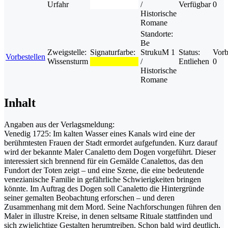
Urfahr
/
Verfügbar
0
Historische
Romane
Standorte:
Be
Zweigstelle:
Signaturfarbe:
StrukuM 1
Status:
Vorb
Vorbestellen
Wissensturm
/
Entliehen
0
Historische
Romane
Inhalt
Angaben aus der Verlagsmeldung:
Venedig 1725: Im kalten Wasser eines Kanals wird eine der
berühmtesten Frauen der Stadt ermordet aufgefunden. Kurz darauf
wird der bekannte Maler Canaletto dem Dogen vorgeführt. Dieser
interessiert sich brennend für ein Gemälde Canalettos, das den
Fundort der Toten zeigt – und eine Szene, die eine bedeutende
venezianische Familie in gefährliche Schwierigkeiten bringen
könnte. Im Auftrag des Dogen soll Canaletto die Hintergründe
seiner gemalten Beobachtung erforschen – und deren
Zusammenhang mit dem Mord. Seine Nachforschungen führen den
Maler in illustre Kreise, in denen seltsame Rituale stattfinden und
sich zwielichtige Gestalten herumtreiben. Schon bald wird deutlich,