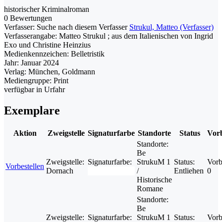
historischer Kriminalroman
0 Bewertungen
Verfasser:
Suche nach diesem Verfasser
Strukul, Matteo (Verfasser)
Verfasserangabe:
Matteo Strukul ; aus dem Italienischen von Ingrid
Exo und Christine Heinzius
Medienkennzeichen:
Belletristik
Jahr:
Januar 2024
Verlag:
München, Goldmann
Mediengruppe:
Print
verfügbar in Urfahr
Exemplare
Aktion
Zweigstelle
Signaturfarbe
Standorte
Status
Vorb
Standorte:
Be
Zweigstelle:
Signaturfarbe:
StrukuM 1
Status:
Vorb
Vorbestellen
Dornach
/
Entliehen
0
Historische
Romane
Standorte:
Be
Zweigstelle:
Signaturfarbe:
StrukuM 1
Status:
Vorb