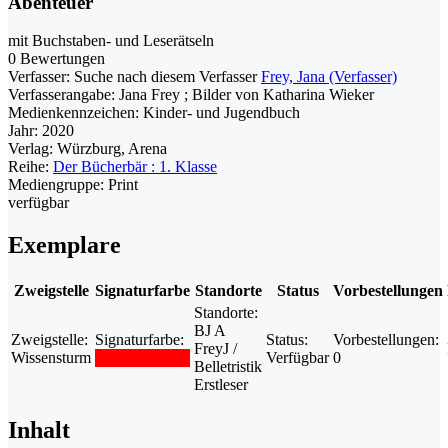
Abenteuer
mit Buchstaben- und Leserätseln
0 Bewertungen
Verfasser:
Suche nach diesem Verfasser
Frey, Jana (Verfasser)
Verfasserangabe:
Jana Frey ; Bilder von Katharina Wieker
Medienkennzeichen:
Kinder- und Jugendbuch
Jahr:
2020
Verlag:
Würzburg, Arena
Reihe:
Der Bücherbär : 1. Klasse
Mediengruppe:
Print
verfügbar
Exemplare
Zweigstelle
Signaturfarbe
Standorte
Status
Vorbestellungen
Standorte:
BJ A
Zweigstelle:
Signaturfarbe:
Status:
Vorbestellungen:
FreyJ /
Wissensturm
Verfügbar
0
Belletristik
Erstleser
Inhalt