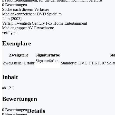
Es gibt Begegnungen, für die der Mensch noch nicht bereit ist
0 Bewertungen
Suche nach diesem Verfasser
Medienkennzeichen:
DVD Spielfilm
Jahr:
[2003]
Verlag:
Twentieth Century Fox Home Entertainment
Mediengruppe:
AV Erwachsene
verfügbar
Exemplare
Zweigstelle
Signaturfarbe
St
Signaturfarbe:
Zweigstelle:
Urfahr
Standorte:
DVD TT.KT. 07 Solaris
Inhalt
ab 12 J.
Bewertungen
0 Bewertungen
Details
0 Bewertungen