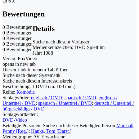
ab 6 J.
Bewertungen
0 Bewertungen
Details
0 Bewertungen
0 Bewertungen
Suche nach diesem Verfasser
0 Bewertungen
Medienkennzeichen:
DVD Spielfilm
0 Bewertungen
Jahr:
1988
Verlag:
FoxVideo
opens in new tab
Diesen Link in neuem Tab öffnen
Suche nach dieser Systematik
Suche nach diesem Interessenskreis
Beschreibung:
1 DVD (ca. 100 min.)
Reihe:
Komödie
Schlagwörter:
englisch / DVD
;
spanisch / DVD
;
englisch /
Untertitel / DVD
;
spanisch / Untertitel / DVD
;
deutsch / Untertitel /
hörgeschädigt / DVD
Schlagwortketten:
DVD-Video
Beteiligte Personen:
Suche nach dieser Beteiligten Person
Marshall,
Penny [Reg.]
;
Hanks, Tom [Darst.]
Mediengruppe:
AV Erwachsene