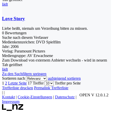
lädt
Love Story
Liebe heißt, niemals um Verzeihung bitten zu müssen.
0 Bewertungen
Suche nach diesem Verfasser
Medienkennzeichen:
DVD Spielfilm
Jahr:
2006
Verlag:
Paramount Pictures
Mediengruppe:
AV Erwachsene
Zum Download von externem Anbieter wechseln - wird in neuem
Tab geöffnet
lädt
Zu den Suchfiltern springen
Sortieren nach
aufsteigend sortieren
1
2
Letzte Seite
17 Treffer
Treffer pro Seite
Trefferliste drucken
Permalink Trefferliste
|
|
OPEN V 12.0.1.2
Kontakt
|
Cookie-Einstellungen
|
Datenschutz
|
Impressum