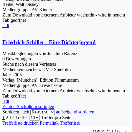
Reihe:
Walt Disney
Mediengruppe:
AV Kinder
Zum Download von externem Anbieter wechseln - wird in neuem
Tab geöffnet
lädt
Friedrich Schiller - Eine Dichterjugend
Musikbegleitungen von Joachim Bärenz
0 Bewertungen
Suche nach diesem Verfasser
Medienkennzeichen:
DVD Spielfilm
Jahr:
2005
Verlag:
[München], Edition Filmmuseum
Mediengruppe:
AV Erwachsene
Zum Download von externem Anbieter wechseln - wird in neuem
Tab geöffnet
lädt
Zu den Suchfiltern springen
Sortieren nach
aufsteigend sortieren
1
2
17 Treffer
Treffer pro Seite
Trefferliste drucken
Permalink Trefferliste
|
|
OPEN V 12.0.1.2