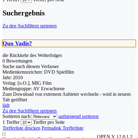
Suchergebnis
Zu den Suchfiltern springen
Quo Vadis?
die Rückkehr des Welterfolges
0 Bewertungen
Suche nach diesem Verfasser
Medienkennzeichen:
DVD Spielfilm
Jahr:
2010
Verlag:
[o.O.], MIG Film
Mediengruppe:
AV Erwachsene
Zum Download von externem Anbieter wechseln - wird in neuem
Tab geöffnet
lädt
Zu den Suchfiltern springen
Sortieren nach
aufsteigend sortieren
1 Treffer
Treffer pro Seite
Trefferliste drucken
Permalink Trefferliste
|
|
OPEN V 12.0.1.2