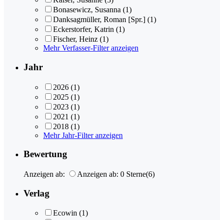
Bonasewicz, Susanna
(1)
Danksagmüller, Roman [Spr.]
(1)
Eckerstorfer, Katrin
(1)
Fischer, Heinz
(1)
Mehr Verfasser-Filter anzeigen
Jahr
2026
(1)
2025
(1)
2023
(1)
2021
(1)
2018
(1)
Mehr Jahr-Filter anzeigen
Bewertung
Anzeigen ab:
Anzeigen ab: 0 Sterne
(6)
Verlag
Ecowin
(1)