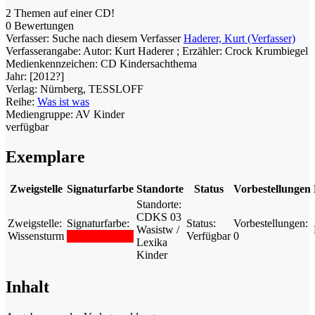
2 Themen auf einer CD!
0 Bewertungen
Verfasser:
Suche nach diesem Verfasser
Haderer, Kurt (Verfasser)
Verfasserangabe:
Autor: Kurt Haderer ; Erzähler: Crock Krumbiegel
Medienkennzeichen:
CD Kindersachthema
Jahr:
[2012?]
Verlag:
Nürnberg, TESSLOFF
Reihe:
Was ist was
Mediengruppe:
AV Kinder
verfügbar
Exemplare
Zweigstelle
Signaturfarbe
Standorte
Status
Vorbestellungen
Standorte:
CDKS 03
Zweigstelle:
Signaturfarbe:
Status:
Vorbestellungen:
Wasistw /
Wissensturm
Verfügbar
0
Lexika
Kinder
Inhalt