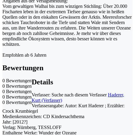
Angaben aus der Verlagsmeldung:
Vom gewaltigen Walhai bis zum winzigen Stichling: Über 20.000
Fischarten leben in der exrtremen Tiefsee genauso wie in heißen
Quellen oder in den eiskalten Gewässern der Arktis. Meeresforscher
schicken Tauchroboter in die Tiefe und statten Wale mit Sendern
aus, um ihre Wanderrouten zu erfahren. Die Weiten unserer Ozeane
bergen ab noch zahllose Geheimnisse. Je mehr wir über dieses
empfindliche Ökosystem wissen, desto besser können wir es
schützen.
Empfohlen ab 6 Jahren
Bewertungen
0 Bewertungen
Details
0 Bewertungen
0 Bewertungen
Verfasser:
Suche nach diesem Verfasser
Haderer,
0 Bewertungen
Kurt (Verfasser)
0 Bewertungen
Verfasserangabe:
Autor: Kurt Haderer ; Erzähler:
Crock Krumbiegel
Medienkennzeichen:
CD Kindersachthema
Jahr:
[2012?]
Verlag:
Nürnberg, TESSLOFF
Enthaltene Werke:
Wunder der Ozeane