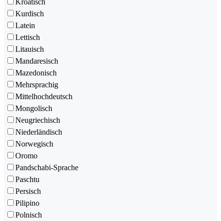
Kroatisch
Kurdisch
Latein
Lettisch
Litauisch
Mandaresisch
Mazedonisch
Mehrsprachig
Mittelhochdeutsch
Mongolisch
Neugriechisch
Niederländisch
Norwegisch
Oromo
Pandschabi-Sprache
Paschtu
Persisch
Pilipino
Polnisch