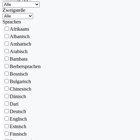
Zweigstelle
Sprachen
Afrikaans
Albanisch
Amharisch
Arabisch
Bambara
Berbersprachen
Bosnisch
Bulgarisch
Chinesisch
Dänisch
Dari
Deutsch
Englisch
Estnisch
Finnisch