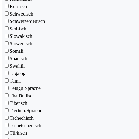
Russisch
Schwedisch
Schweizerdeutsch
Serbisch
Slowakisch
Slowenisch
Somali
Spanisch
Swahili
Tagalog
Tamil
Telugu-Sprache
Thailändisch
Tibetisch
Tigrinja-Sprache
Tschechisch
Tschetschenisch
Türkisch