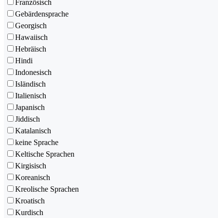
Französisch
Gebärdensprache
Georgisch
Hawaiisch
Hebräisch
Hindi
Indonesisch
Isländisch
Italienisch
Japanisch
Jiddisch
Katalanisch
keine Sprache
Keltische Sprachen
Kirgisisch
Koreanisch
Kreolische Sprachen
Kroatisch
Kurdisch