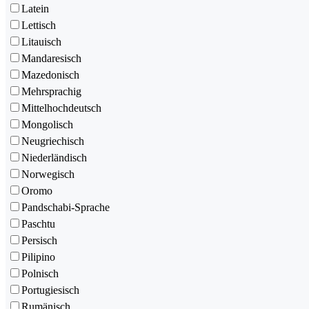
Latein
Lettisch
Litauisch
Mandaresisch
Mazedonisch
Mehrsprachig
Mittelhochdeutsch
Mongolisch
Neugriechisch
Niederländisch
Norwegisch
Oromo
Pandschabi-Sprache
Paschtu
Persisch
Pilipino
Polnisch
Portugiesisch
Rumänisch