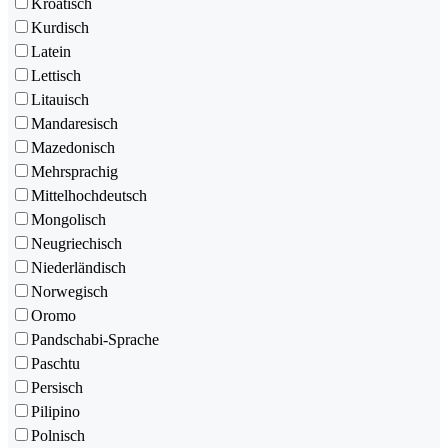
Kroatisch
Kurdisch
Latein
Lettisch
Litauisch
Mandaresisch
Mazedonisch
Mehrsprachig
Mittelhochdeutsch
Mongolisch
Neugriechisch
Niederländisch
Norwegisch
Oromo
Pandschabi-Sprache
Paschtu
Persisch
Pilipino
Polnisch