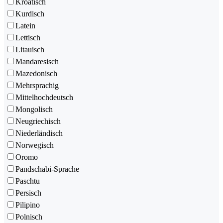
Kroatisch
Kurdisch
Latein
Lettisch
Litauisch
Mandaresisch
Mazedonisch
Mehrsprachig
Mittelhochdeutsch
Mongolisch
Neugriechisch
Niederländisch
Norwegisch
Oromo
Pandschabi-Sprache
Paschtu
Persisch
Pilipino
Polnisch