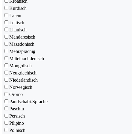
Kroatisch
Kurdisch
Latein
Lettisch
Litauisch
Mandaresisch
Mazedonisch
Mehrsprachig
Mittelhochdeutsch
Mongolisch
Neugriechisch
Niederländisch
Norwegisch
Oromo
Pandschabi-Sprache
Paschtu
Persisch
Pilipino
Polnisch