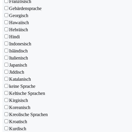
Französisch
Gebärdensprache
Georgisch
Hawaiisch
Hebräisch
Hindi
Indonesisch
Isländisch
Italienisch
Japanisch
Jiddisch
Katalanisch
keine Sprache
Keltische Sprachen
Kirgisisch
Koreanisch
Kreolische Sprachen
Kroatisch
Kurdisch