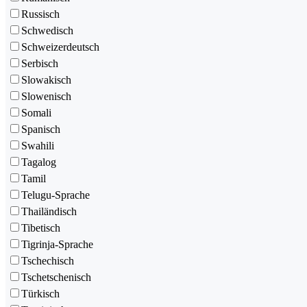
Russisch
Schwedisch
Schweizerdeutsch
Serbisch
Slowakisch
Slowenisch
Somali
Spanisch
Swahili
Tagalog
Tamil
Telugu-Sprache
Thailändisch
Tibetisch
Tigrinja-Sprache
Tschechisch
Tschetschenisch
Türkisch