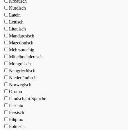
Kroatisch
Kurdisch
Latein
Lettisch
Litauisch
Mandaresisch
Mazedonisch
Mehrsprachig
Mittelhochdeutsch
Mongolisch
Neugriechisch
Niederländisch
Norwegisch
Oromo
Pandschabi-Sprache
Paschtu
Persisch
Pilipino
Polnisch