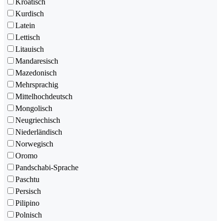
Kroatisch
Kurdisch
Latein
Lettisch
Litauisch
Mandaresisch
Mazedonisch
Mehrsprachig
Mittelhochdeutsch
Mongolisch
Neugriechisch
Niederländisch
Norwegisch
Oromo
Pandschabi-Sprache
Paschtu
Persisch
Pilipino
Polnisch