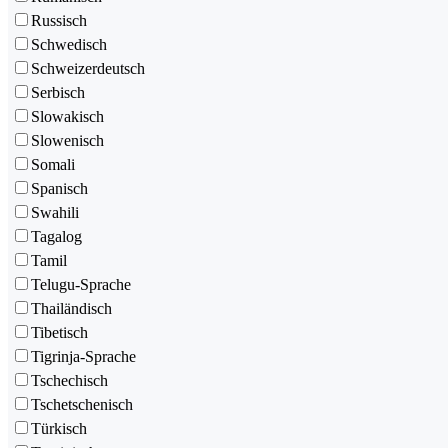
Russisch
Schwedisch
Schweizerdeutsch
Serbisch
Slowakisch
Slowenisch
Somali
Spanisch
Swahili
Tagalog
Tamil
Telugu-Sprache
Thailändisch
Tibetisch
Tigrinja-Sprache
Tschechisch
Tschetschenisch
Türkisch