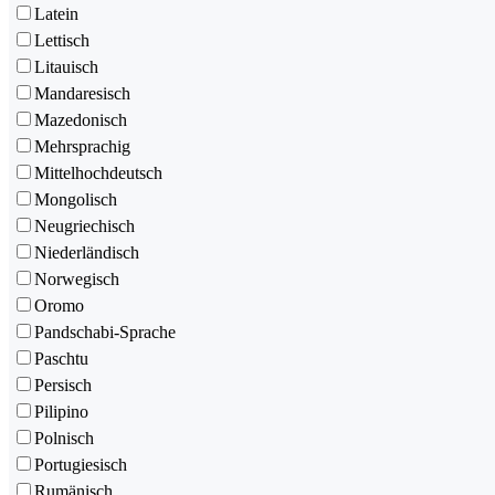
Latein
Lettisch
Litauisch
Mandaresisch
Mazedonisch
Mehrsprachig
Mittelhochdeutsch
Mongolisch
Neugriechisch
Niederländisch
Norwegisch
Oromo
Pandschabi-Sprache
Paschtu
Persisch
Pilipino
Polnisch
Portugiesisch
Rumänisch