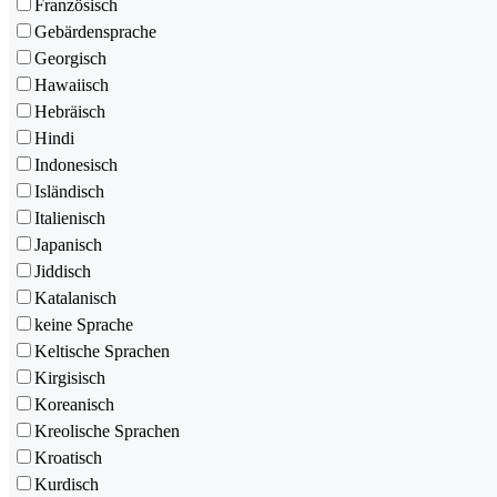
Französisch
Gebärdensprache
Georgisch
Hawaiisch
Hebräisch
Hindi
Indonesisch
Isländisch
Italienisch
Japanisch
Jiddisch
Katalanisch
keine Sprache
Keltische Sprachen
Kirgisisch
Koreanisch
Kreolische Sprachen
Kroatisch
Kurdisch