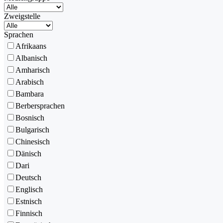
Zweigstelle
Sprachen
Afrikaans
Albanisch
Amharisch
Arabisch
Bambara
Berbersprachen
Bosnisch
Bulgarisch
Chinesisch
Dänisch
Dari
Deutsch
Englisch
Estnisch
Finnisch