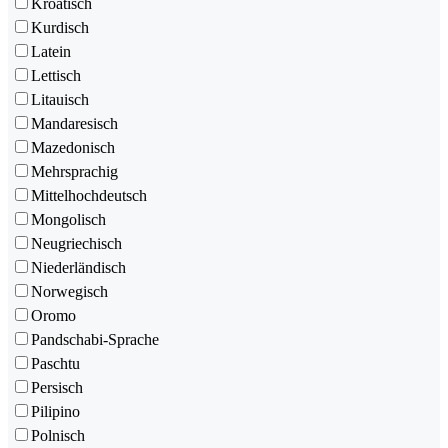
Kroatisch
Kurdisch
Latein
Lettisch
Litauisch
Mandaresisch
Mazedonisch
Mehrsprachig
Mittelhochdeutsch
Mongolisch
Neugriechisch
Niederländisch
Norwegisch
Oromo
Pandschabi-Sprache
Paschtu
Persisch
Pilipino
Polnisch