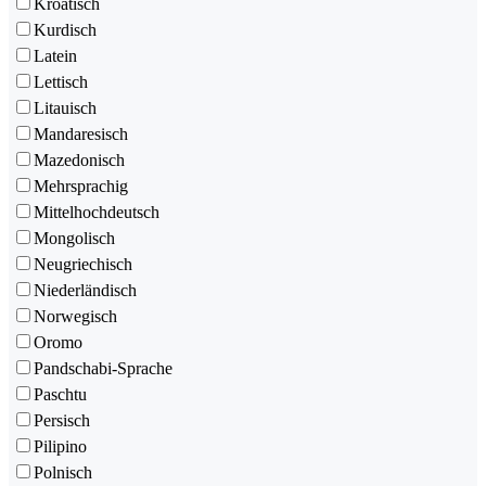
Kroatisch
Kurdisch
Latein
Lettisch
Litauisch
Mandaresisch
Mazedonisch
Mehrsprachig
Mittelhochdeutsch
Mongolisch
Neugriechisch
Niederländisch
Norwegisch
Oromo
Pandschabi-Sprache
Paschtu
Persisch
Pilipino
Polnisch