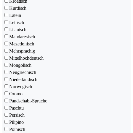
Kroatisch
Kurdisch
Latein
Lettisch
Litauisch
Mandaresisch
Mazedonisch
Mehrsprachig
Mittelhochdeutsch
Mongolisch
Neugriechisch
Niederländisch
Norwegisch
Oromo
Pandschabi-Sprache
Paschtu
Persisch
Pilipino
Polnisch