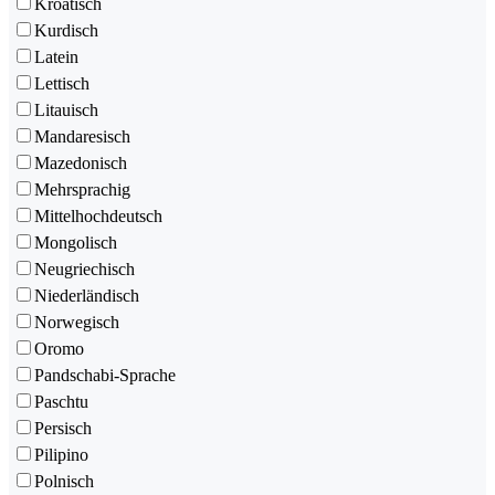
Kroatisch
Kurdisch
Latein
Lettisch
Litauisch
Mandaresisch
Mazedonisch
Mehrsprachig
Mittelhochdeutsch
Mongolisch
Neugriechisch
Niederländisch
Norwegisch
Oromo
Pandschabi-Sprache
Paschtu
Persisch
Pilipino
Polnisch