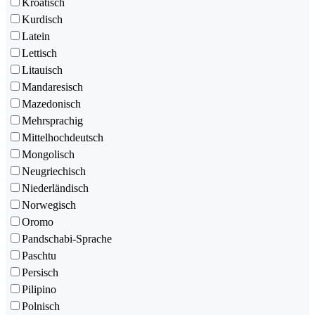
Kroatisch
Kurdisch
Latein
Lettisch
Litauisch
Mandaresisch
Mazedonisch
Mehrsprachig
Mittelhochdeutsch
Mongolisch
Neugriechisch
Niederländisch
Norwegisch
Oromo
Pandschabi-Sprache
Paschtu
Persisch
Pilipino
Polnisch